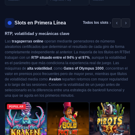
Slots en Primera Línea
‹
›
Todos los slots
RTP, volatilidad y mecánicas clave
Las
tragaperras online
operan mediante generadores de números
aleatorios certificados que determinan el resultado de cada giro de forma
completamente independiente al anterior. La mayoría de los títulos en RTBet
trabajan con un
RTP situado entre el 94% y el 97%
, aunque la volatilidad
es el parámetro que más condiciona la experiencia real de juego. Las
máquinas de
alta volatilidad
, como
Gates of Olympus 1000
, concentran el
valor en premios poco frecuentes pero de mayor peso, mientras que títulos
de volatilidad media como
Avalon
reparten retornos con mayor regularidad
a lo largo de las sesiones. Conocer la volatilidad de un juego antes de
seleccionarlo es la diferencia entre una estrategia de bankroll funcional y
una que se agota en los primeros minutos.
POPULAR