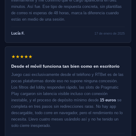
internamente y me confirmó que el cargo aparecería en diez
minutos. Así fue. Ese tipo de respuesta concreta, sin plantillas
de correo ni esperas de 48 horas, marca la diferencia cuando
estás en medio de una sesión.
Lucía F.
17 de enero de 2025
★★★★★
Desde el móvil funciona tan bien como en escritorio
Juego casi exclusivamente desde el teléfono y RTBet es de las
pocas plataformas donde eso no supone ninguna concesión.
Los filtros del lobby responden rápido, las slots de Pragmatic
Play cargaron sin latencia visible incluso con conexión
inestable, y el proceso de depósito mínimo desde
15 euros
se
completa en tres pasos sin redirecciones raras. No hay app
descargable, todo corre en navegador, pero el rendimiento no lo
necesita. Llevo cuatro meses usándolo así y no he tenido un
solo cierre inesperado.