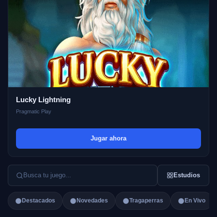
Lucky Lightning
Pragmatic Play
Jugar ahora
Busca tu juego...
Estudios
Destacados
Novedades
Tragaperras
En Vivo