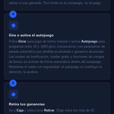
retiras si vas ganando. Ese límite es tu estrategia, no el juego.
4
Gira o activa el autojuego
Pulsa
Girar
para jugar de forma manual o activa
Autojuego
para
programar entre 10 y 1000 giros consecutivos con parámetros de
parada automática por pérdida acumulada o ganancia alcanzada.
Las rondas de bonificación, tiradas gratis y funciones de compra
de bonus se activan de forma automática dentro del autojuego.
Monitorea el saldo con regularidad: el autojuego no sustituye la
atención, la acelera.
5
Retira tus ganancias
Ve a
Caja
y selecciona
Retirar
. Elige entre los más de 43