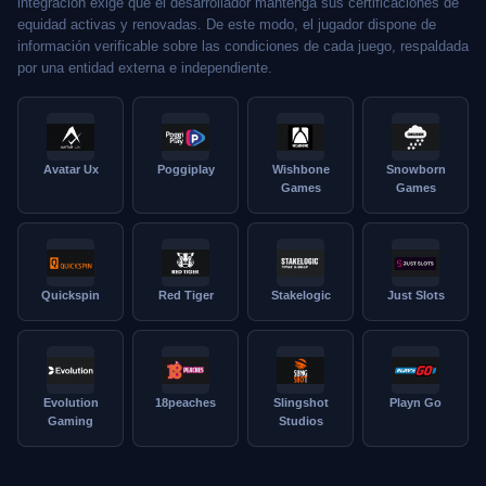
integración exige que el desarrollador mantenga sus certificaciones de
equidad activas y renovadas. De este modo, el jugador dispone de
información verificable sobre las condiciones de cada juego, respaldada
por una entidad externa e independiente.
Avatar Ux
Poggiplay
Wishbone
Snowborn
Games
Games
Quickspin
Red Tiger
Stakelogic
Just Slots
Evolution
18peaches
Slingshot
Playn Go
Gaming
Studios