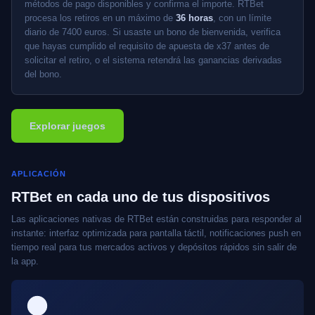
métodos de pago disponibles y confirma el importe. RTBet
procesa los retiros en un máximo de
36 horas
, con un límite
diario de 7400 euros. Si usaste un bono de bienvenida, verifica
que hayas cumplido el requisito de apuesta de x37 antes de
solicitar el retiro, o el sistema retendrá las ganancias derivadas
del bono.
Explorar juegos
APLICACIÓN
RTBet en cada uno de tus dispositivos
Las aplicaciones nativas de RTBet están construidas para responder al
instante: interfaz optimizada para pantalla táctil, notificaciones push en
tiempo real para tus mercados activos y depósitos rápidos sin salir de
la app.