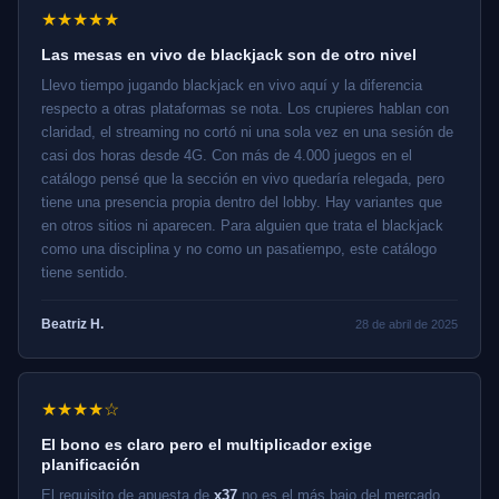
★★★★★
Las mesas en vivo de blackjack son de otro nivel
Llevo tiempo jugando blackjack en vivo aquí y la diferencia
respecto a otras plataformas se nota. Los crupieres hablan con
claridad, el streaming no cortó ni una sola vez en una sesión de
casi dos horas desde 4G. Con más de 4.000 juegos en el
catálogo pensé que la sección en vivo quedaría relegada, pero
tiene una presencia propia dentro del lobby. Hay variantes que
en otros sitios ni aparecen. Para alguien que trata el blackjack
como una disciplina y no como un pasatiempo, este catálogo
tiene sentido.
Beatriz H.
28 de abril de 2025
★★★★☆
El bono es claro pero el multiplicador exige
planificación
El requisito de apuesta de
x37
no es el más bajo del mercado,