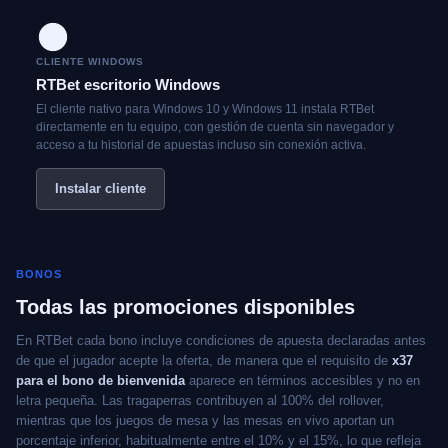
CLIENTE WINDOWS
RTBet escritorio Windows
El cliente nativo para Windows 10 y Windows 11 instala RTBet
directamente en tu equipo, con gestión de cuenta sin navegador y
acceso a tu historial de apuestas incluso sin conexión activa.
Instalar cliente
BONOS
Todas las promociones disponibles
En RTBet cada bono incluye condiciones de apuesta declaradas antes
de que el jugador acepte la oferta, de manera que el requisito de
x37
para el bono de bienvenida
aparece en términos accesibles y no en
letra pequeña. Las tragaperras contribuyen al 100% del rollover,
mientras que los juegos de mesa y las mesas en vivo aportan un
porcentaje inferior, habitualmente entre el 10% y el 15%, lo que refleja