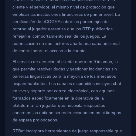
cliente y el servidor, el mismo nivel de protección que
emplean las instituciones financieras de primer nivel. La
certificación de eCOGRA sobre los porcentajes de
retorno al jugador garantiza que los RTP publicados
reflejan el comportamiento real de los juegos. La
autenticación en dos factores añade una capa adicional
de control sobre el acceso a la cuenta.
El servicio de atención al cliente opera en 9 idiomas, lo
que permite resolver dudas y gestionar incidencias sin
barreras lingüísticas para la mayoría de los mercados
hispanohablantes. Los canales disponibles incluyen chat
en vivo y soporte por correo electrónico, con equipos
formados específicamente en la operativa de la
plataforma. Un jugador que necesita respuestas
concretas las obtiene sin redireccionamientos ni tiempos
de espera prolongados.
RTBet incorpora herramientas de juego responsable que