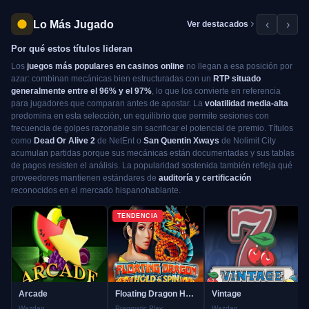
Lo Más Jugado
‹
›
Ver destacados
Por qué estos títulos lideran
Los
juegos más populares en casinos online
no llegan a esa posición por
azar: combinan mecánicas bien estructuradas con un
RTP situado
generalmente entre el 96% y el 97%
, lo que los convierte en referencia
para jugadores que comparan antes de apostar. La
volatilidad media-alta
predomina en esta selección, un equilibrio que permite sesiones con
frecuencia de golpes razonable sin sacrificar el potencial de premio. Títulos
como
Dead Or Alive 2
de NetEnt o
San Quentin Xways
de Nolimit City
acumulan partidas porque sus mecánicas están documentadas y sus tablas
de pagos resisten el análisis. La popularidad sostenida también refleja qué
proveedores mantienen estándares de
auditoría y certificación
reconocidos en el mercado hispanohablante.
TENDENCIA
Arcade
Floating Dragon Hold And Spin
Vintage
Wazdan
Pragmatic Play
Wazdan