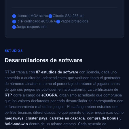
Licencia MGA activa
Cifrado SSL 256-bit
RTP certificado eCOGRA
Pagos protegidos
Juego responsable
ESTUDIOS
Desarrolladores de software
RTBet trabaja con
87 estudios de software
con licencia, cada uno
sometido a auditorías independientes que verifican tanto el generador
de números aleatorios como el porcentaje de retorno al jugador antes
de que sus juegos se publiquen en la plataforma. La certificación de
RTP
corre a cargo de
eCOGRA
, organismo acreditado que comprueba
que los valores declarados por cada desarrollador se corresponden con
el funcionamiento real de los juegos. El catálogo reúne estudios con
perfiles técnicos diferenciados, lo que permite ofrecer mecánicas como
megaways
,
cluster pays
,
carretes en cascada
,
compra de bonus
y
hold-and-win
dentro de un mismo entorno. Cada acuerdo de