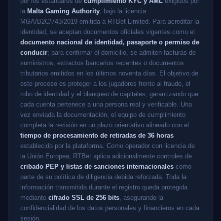
por los estándares de
cumplimiento KYC y AML
exigidos por
la
Malta Gaming Authority
, bajo la licencia
MGA/B2C/743/2019 emitida a RTBet Limited. Para acreditar la
identidad, se aceptan documentos oficiales vigentes como el
documento nacional de identidad, pasaporte o permiso de
conducir
; para confirmar el domicilio, se admiten facturas de
suministros, extractos bancarios recientes o documentos
tributarios emitidos en los últimos noventa días. El objetivo de
este proceso es proteger a los jugadores frente al fraude, el
robo de identidad y el blanqueo de capitales, garantizando que
cada cuenta pertenece a una persona real y verificable. Una
vez enviada la documentación, el equipo de cumplimiento
completa la revisión en un plazo orientativo alineado con el
tiempo de procesamiento de retiradas de 36 horas
establecido por la plataforma. Como operador con licencia de
la Unión Europea, RTBet aplica adicionalmente controles de
cribado PEP y listas de sanciones internacionales
como
parte de su política de diligencia debida reforzada. Toda la
información transmitida durante el registro queda protegida
mediante
cifrado SSL de 256 bits
, asegurando la
confidencialidad de los datos personales y financieros en cada
sesión.