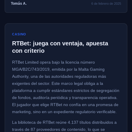
Tomás A.
6 de febrero de 2025
CASINO
RTBet: juega con ventaja, apuesta
con criterio
RTBet Limited opera bajo la licencia número
MGA/B2C/743/2019, emitida por la Malta Gaming
Authority, una de las autoridades reguladoras más
exigentes del sector. Este marco legal obliga a la
plataforma a cumplir estándares estrictos de segregación
de fondos, auditoría periódica y transparencia operativa.
El jugador que elige RTBet no confía en una promesa de
marketing, sino en un expediente regulatorio verificable.
La biblioteca de RTBet reúne 4.137 títulos distribuidos a
través de 87 proveedores de contenido, lo que se